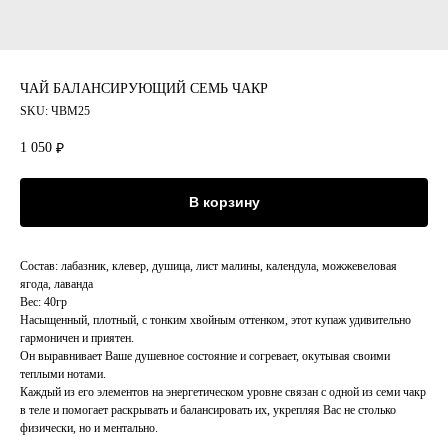
ЧАЙ БАЛАНСИРУЮЩИЙ СЕМЬ ЧАКР
SKU:
ЧВМ25
1 050
₽
В корзину
Состав: лабазник, клевер, душица, лист малины, календула, можжевеловая
ягода, лаванда
Вес: 40гр
Насыщенный, плотный, с тонким хвойным оттенком, этот купаж удивительно
гармоничен и приятен.
Он выравнивает Ваше душевное состояние и согревает, окутывая своими
теплыми нотами.
Каждый из его элементов на энергетическом уровне связан с одной из семи чакр
в теле и помогает раскрывать и балансировать их, укрепляя Вас не столько
физически, но и ментально.