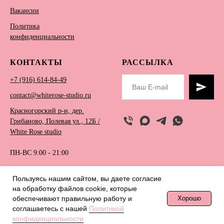
Вакансии
Политика
конфиденциальности
КОНТАКТЫ
РАССЫЛКА
+7 (916) 614-84-49
contact@whiterose-studio.ru
Красногорский р-н, дер.
Грибаново, Полевая ул., 12Б /
White Rose studio
ПН-ВС 9:00 - 21:00
Пользуясь нашим сайтом, вы даете согласие
на обработку файлов сookie, которые
© 2018 White Rose Studio
обеспечивают правильную работу и
Хорошо
соглашаетесь с нашей
Политикой
конфиденциальности