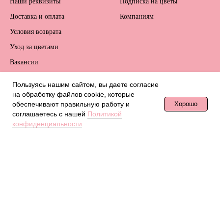
Наши реквизиты
Подписка на цветы
Доставка и оплата
Компаниям
Условия возврата
Уход за цветами
Вакансии
Политика
Пользуясь нашим сайтом, вы даете согласие
конфиденциальности
на обработку файлов сookie, которые
обеспечивают правильную работу и
Хорошо
КОНТАКТЫ
РАССЫЛКА
соглашаетесь с нашей
Политикой
конфиденциальности
+7 (916) 614-84-49
contact@whiterose-studio.ru
Красногорский р-н, дер.
Грибаново, Полевая ул., 12Б /
White Rose studio
ПН-ВС 9:00 - 21:00