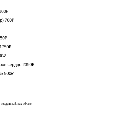
100₽
р) 700₽
450₽
 1750₽
00₽
ров сердце 2350₽
к 900₽
, воздушный, как облако.