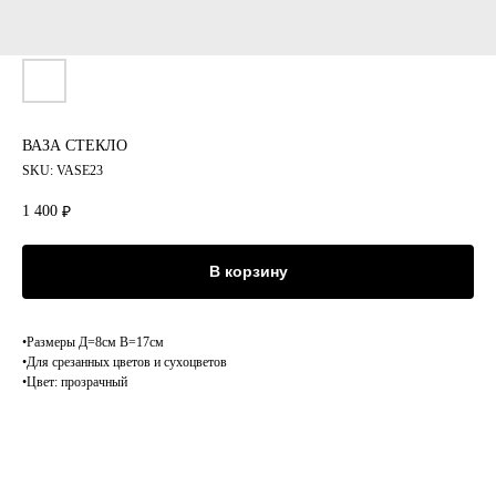
ВАЗА СТЕКЛО
SKU:
VASE23
1 400
₽
В корзину
•Размеры Д=8см В=17см
•Для срезанных цветов и сухоцветов
•Цвет: прозрачный