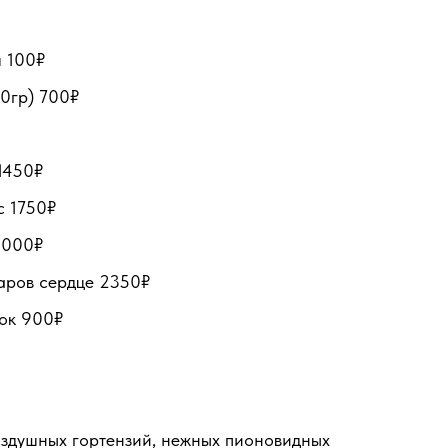
 100₽
0гр) 700₽
1450₽
с 1750₽
2000₽
аров сердце 2350₽
ок 900₽
оздушных гортензий, нежных пионовидных