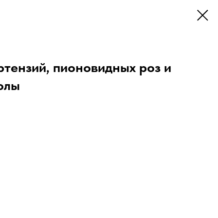
ртензий, пионовидных роз и
олы