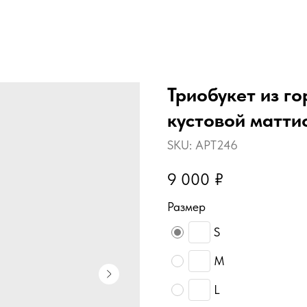
Триобукет из го
кустовой матти
SKU:
АРТ246
9 000
₽
Размер
S
М
L