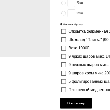
75шт
99шт
Добавить к букету
Открытка фирменная 
Шоколад "Плитка" (90г
Ваза 1900₽
9 ярких шаров микс 1
9 нежных шаров микс
9 шаров хром микс 20
5 фольгированных ша
Плюшевый медвежоно
В корзину