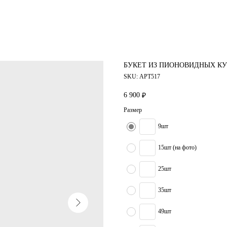
БУКЕТ ИЗ ПИОНОВИДНЫХ К
SKU:
АРТ517
6 900
₽
Размер
9шт
15шт (на фото)
25шт
35шт
49шт