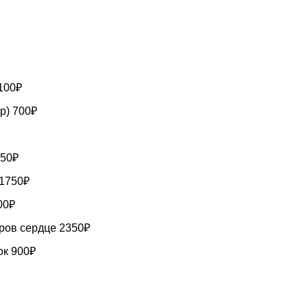
100₽
р) 700₽
450₽
 1750₽
00₽
ров сердце 2350₽
к 900₽