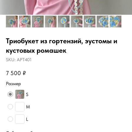
Триобукет из гортензий, эустомы и
кустовых ромашек
SKU:
АРТ401
7 500
₽
Размер
S
М
L