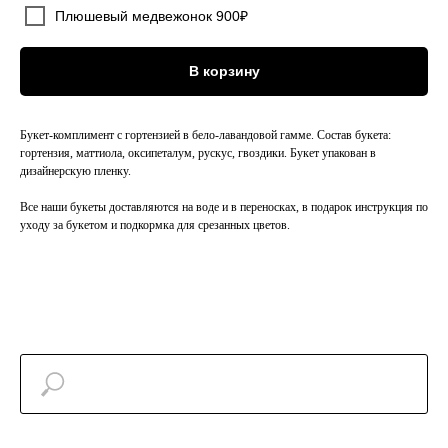
Плюшевый медвежонок 900₽
В корзину
Букет-комплимент с гортензией в бело-лавандовой гамме. Состав букета:
гортензия, маттиола, оксипеталум, рускус, гвоздики. Букет упакован в
дизайнерскую пленку.
Все наши букеты доставляются на воде и в переносках, в подарок инструкция по
уходу за букетом и подкормка для срезанных цветов.