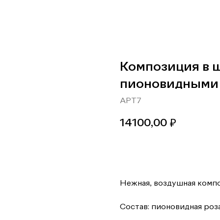
Композиция в ш
пионовидными 
АРТ7
14100,00
₽
В корзину
Нежная, воздушная компо
Состав: пионовидная роза